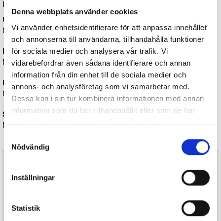
Följande byglar är valbara:
Denna webbplats använder cookies
Universalbygel (standard)
Vi använder enhetsidentifierare för att anpassa innehållet
Maxbredd 99 mm, minimihöjd 5 mm, maxhöjd 75 mm.
och annonserna till användarna, tillhandahålla funktioner
Liten bygel (rund)
för sociala medier och analysera vår trafik. Vi
Maxbredd 35 mm, minimihöjd 15 mm, maxhöjd 35 mm.
vidarebefordrar även sådana identifierare och annan
information från din enhet till de sociala medier och
Mellanstor bygel (rund)
annons- och analysföretag som vi samarbetar med.
Maxbredd 60 mm, minimihöjd 20 mm, maxhöjd 60 mm.
Dessa kan i sin tur kombinera informationen med annan
information som du har tillhandahållit eller som de har
Stor bygel (rund)
samlat in när du har använt deras tjänster.
Maxbredd 79 mm, minimihöjd 30 mm, maxhöjd 80 mm.
Samtyckesval
Nödvändig
Färg:
Antal:
Inställningar
Bygel:
Statistik