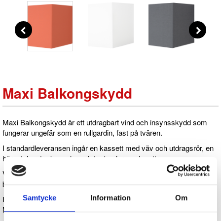
Maxi Balkongskydd
Maxi Balkongskydd är ett utdragbart vind och insynsskydd som
fungerar ungefär som en rullgardin, fast på tvären.
I standardleveransen ingår en kassett med väv och utdragsrör, en
hörnstolpe, tre konsoler och tre byglar med muttrar.
Vi har alla byglar och alla vävar i lager oavsett vad som står i
beställningsrutan!
Samtycke
Information
Om
Ingen del skruvas fast i väggen. Beslagen kläms fast runt räcket.
Mät ditt räcke för rätt storlek på bygel.