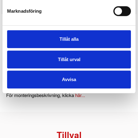
2 890kr
I LAGER
KÖP
Marknadsföring
Tänk dig en solig vårdag. Du vill sitta på balkongen och njuta
av den härliga vårsolen. Men efter en stund känner du att det
drar kallt och att du känner dig lite utsatt för blickar från
förbipasserande och grannar.
Tillåt alla
Lösningen på det problemet är att dra fram Maxi
Balkongskydd som sitter monterat i sin kassett på räcket.
Tillåt urval
Maxi Balkongskydd är ett vind och insynsskydd som
monteras enkelt på räcket. Det är som en rullgardin, fast på
Avvisa
tvären.
För monteringsbeskrivning, klicka
här...
Tillval